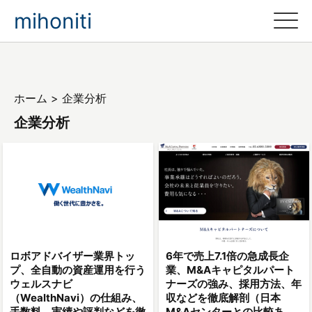
mihoniti
ホーム
>
企業分析
企業分析
ロボアドバイザー業界トッ
6年で売上7.1倍の急成長企
プ、全自動の資産運用を行う
業、M&Aキャピタルパート
ウェルスナビ
ナーズの強み、採用方法、年
（WealthNavi）の仕組み、
収などを徹底解剖（日本
手数料、実績や評判などを徹
M&Aセンターとの比較あ