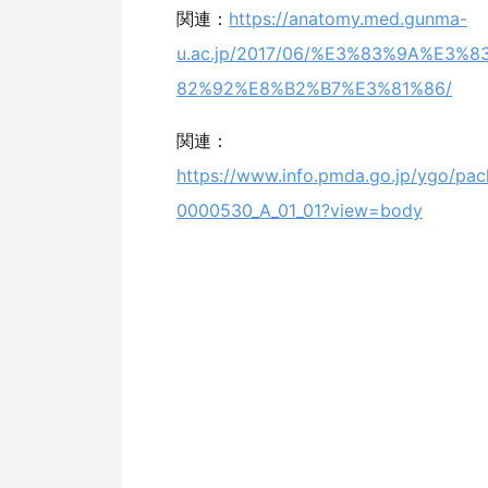
関連：
https://anatomy.med.gunma-
u.ac.jp/2017/06/%E3%83%9A%E
82%92%E8%B2%B7%E3%81%86/
関連：
https://www.info.pmda.go.jp/ygo/p
0000530_A_01_01?view=body