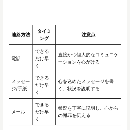
タイミ
連絡方法
注意点
ング
できる
直接かつ個人的なコミュニケ
電話
だけ早
ーションを心がける
く
できる
メッセー
心を込めたメッセージを書
だけ早
ジ/手紙
く、状況を説明する
く
できる
状況を丁寧に説明し、心から
メール
だけ早
の謝罪を伝える
く