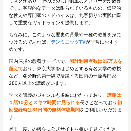
リスクがあり、そのためには慎重なアプローチが必要
です。客観的なデータは限られているものの、伝統的
な教えや専門家のアドバイスは、九字切りの実践に際
して重要なガイドラインを提供します。
ちなみに、このような歴史の背景や一種の教養を身に
つけるのであれば、
テンミニッツTV
が非常におすす
めです。
国内屈指の教養サービスで、
累計利用者数は25万人を
超えて
おり、東京大学をはじめとする有名大学の教授
など、各分野の第一線で活躍する国内の一流専門家
280人以上の講師がいます。
学べる講義のジャンルも多岐にわたっており、
講義は
１話10分とスキマ時間に見られる
長さとなっており
初
回登録時は31日間の無料体験期間
をご利用いただけま
す。
是非一度この機会に公式サイトを覗いて見てくださ